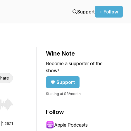
Support
+ Follow
Wine Note
Become a supporter of the
show!
hare
Support
Starting at $3/month
r end. Hold shift to jump forward or backward.
Follow
0
|
1:26:11
Apple Podcasts