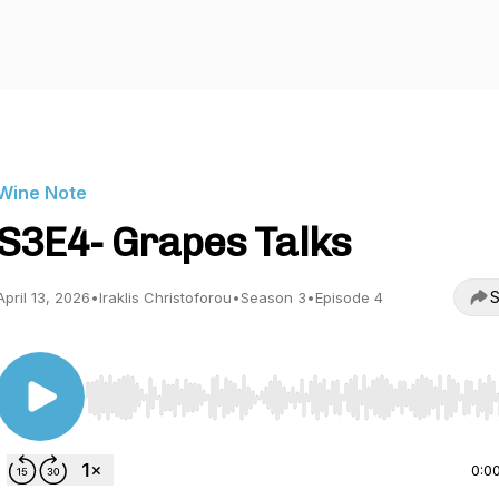
Wine Note
S3E4- Grapes Talks
S
April 13, 2026
•
Iraklis Christoforou
•
Season 3
•
Episode 4
Use Left/Right to seek, Home/End to jump to start o
0:0