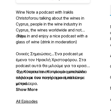
Wine Note a podcast with Iraklis
Christoforou talking about the wines in
Cyprus, people in the wine industry in
Cyprus, the wines worldwide and not
only...
Tune in and enjoy a nice podcast with a
glass of wine (drink in moderation)
Οινικές Σημειώσεις...Ένα podcast με
έμενα τον Ηρακλή Χριστοφόρου. Στα
podcast αυτά θα μιλούμε για τα κρασιά
της Κύπρου τον Κυπριακό αμπελώνα
Συντονιστείτε στο νέο μας επεισόδιο
αλλα και τον παγκόσμιο αμπελώνα
παρέα με ένα ποτήρι κρασί πάντα με
γενικότερα.
μέτρο...
Show More
All Episodes