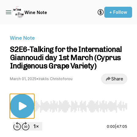
+ Follow
Wine Note
Wine Note
S2E6-Talking for the International
Giannoudi day 1st March (Cyprus
Indigenous Grape Variety)
Share
March 01, 2025
•
Iraklis Christoforou
Use Left/Right to seek, Home/End to jump to st
0:00
|
47:05