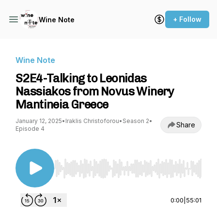
+ Follow
Wine Note
Wine Note
S2E4-Talking to Leonidas
Nassiakos from Novus Winery
Mantineia Greece
January 12, 2025
•
Iraklis Christoforou
•
Season 2
•
Share
Episode 4
Use Left/Right to seek, Home/End to jump to st
0:00
|
55:01